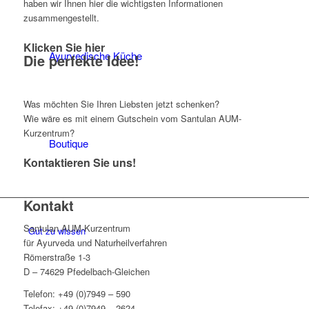
haben wir Ihnen hier die wichtigsten Informationen
zusammengestellt.
Klicken Sie hier
Ayurvedische Küche
Die perfekte Idee!
Was möchten Sie Ihren Liebsten jetzt schenken?
Wie wäre es mit einem Gutschein vom Santulan AUM-
Kurzentrum?
Boutique
Kontaktieren Sie uns!
Kontakt
Santulan AUM-Kurzentrum
Gut zu wissen
für Ayurveda und Naturheilverfahren
Römerstraße 1-3
D – 74629 Pfedelbach-Gleichen
Telefon: +49 (0)7949 – 590
Telefax: +49 (0)7949 – 2624