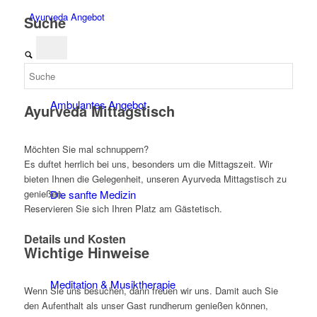
Ayurveda Angebot
Suche
Ambulantes Angebot
Ayurveda Mittagstisch
Möchten Sie mal schnuppern?
Es duftet herrlich bei uns, besonders um die Mittagszeit. Wir
bieten Ihnen die Gelegenheit, unseren Ayurveda Mittagstisch zu
genießen.
Die sanfte Medizin
Reservieren Sie sich Ihren Platz am Gästetisch.
Details und Kosten
Wichtige Hinweise
Meditation & Musiktherapie
Wenn Sie uns besuchen, dann freuen wir uns. Damit auch Sie
den Aufenthalt als unser Gast rundherum genießen können,