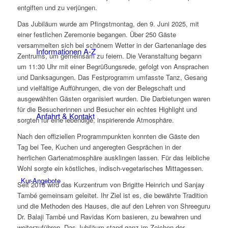
entgiften und zu verjüngen.
Das Jubiläum wurde am Pfingstmontag, den 9. Juni 2025, mit
einer festlichen Zeremonie begangen. Über 250 Gäste
versammelten sich bei schönem Wetter in der Gartenanlage des
Informationen A-Z
Zentrums, um gemeinsam zu feiern. Die Veranstaltung begann
um 11:30 Uhr mit einer Begrüßungsrede, gefolgt von Ansprachen
und Danksagungen. Das Festprogramm umfasste Tanz, Gesang
und vielfältige Aufführungen, die von der Belegschaft und
ausgewählten Gästen organisiert wurden. Die Darbietungen waren
für die Besucherinnen und Besucher ein echtes Highlight und
Anfahrt & Kontakt
sorgten für eine lebendige, inspirierende Atmosphäre.
Nach den offiziellen Programmpunkten konnten die Gäste den
Tag bei Tee, Kuchen und angeregten Gesprächen in der
herrlichen Gartenatmosphäre ausklingen lassen. Für das leibliche
Wohl sorgte ein köstliches, indisch-vegetarisches Mittagessen.
Kur-Angebote
Seit 2018 wird das Kurzentrum von Brigitte Heinrich und Sanjay
També gemeinsam geleitet. Ihr Ziel ist es, die bewährte Tradition
und die Methoden des Hauses, die auf den Lehren von Shreeguru
Dr. Balaji També und Ravidas Korn basieren, zu bewahren und
weiterzuführen. Das Jubiläum stand ganz im Zeichen der