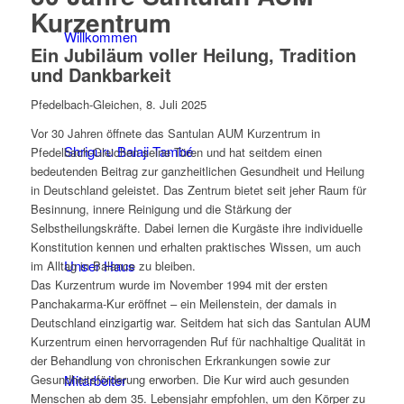
Kurzentrum
Willkommen
Ein Jubiläum voller Heilung, Tradition
und Dankbarkeit
Pfedelbach-Gleichen, 8. Juli 2025
Vor 30 Jahren öffnete das Santulan AUM Kurzentrum in
Shriguru Balaji També
Pfedelbach-Gleichen seine Türen und hat seitdem einen
bedeutenden Beitrag zur ganzheitlichen Gesundheit und Heilung
in Deutschland geleistet. Das Zentrum bietet seit jeher Raum für
Besinnung, innere Reinigung und die Stärkung der
Selbstheilungskräfte. Dabei lernen die Kurgäste ihre individuelle
Konstitution kennen und erhalten praktisches Wissen, um auch
Unser Haus
im Alltag in Balance zu bleiben.
Das Kurzentrum wurde im November 1994 mit der ersten
Panchakarma-Kur eröffnet – ein Meilenstein, der damals in
Deutschland einzigartig war. Seitdem hat sich das Santulan AUM
Kurzentrum einen hervorragenden Ruf für nachhaltige Qualität in
der Behandlung von chronischen Erkrankungen sowie zur
Mitarbeiter
Gesundheitsförderung erworben. Die Kur wird auch gesunden
Menschen ab dem 35. Lebensjahr empfohlen, um den Körper zu