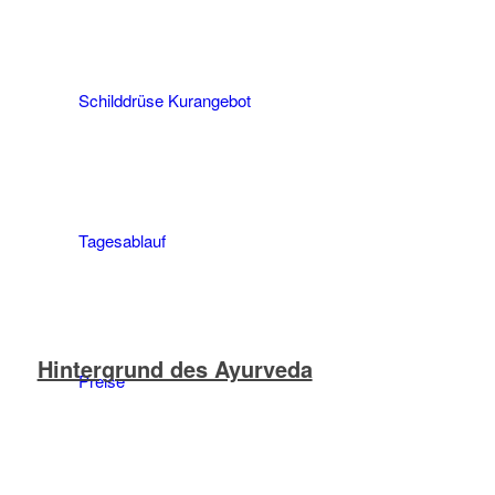
Schilddrüse Kurangebot
Tagesablauf
Hintergrund des Ayurveda
Preise