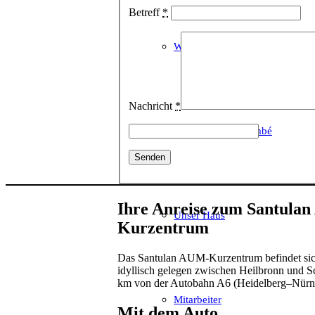
Betreff
*
Willkommen
Nachricht
*
Shriguru Balaji També
Ihre Anreise zum Santula
Unser Haus
Kurzentrum
Das Santulan AUM-Kurzentrum befindet sic
idyllisch gelegen zwischen Heilbronn und S
km von der Autobahn A6 (Heidelberg–Nürnbe
Mitarbeiter
Mit dem Auto