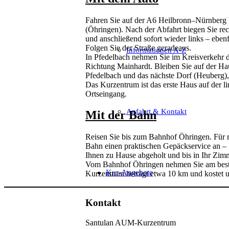
Fahren Sie auf der A6 Heilbronn–Nürnberg b
(Öhringen). Nach der Abfahrt biegen Sie rec
und anschließend sofort wieder links – ebenf
Folgen Sie der Straße geradeaus.
Informationen A-Z
In Pfedelbach nehmen Sie im Kreisverkehr di
Richtung Mainhardt. Bleiben Sie auf der Ha
Pfedelbach und das nächste Dorf (Heuberg), 
Das Kurzentrum ist das erste Haus auf der li
Ortseingang.
Anfahrt & Kontakt
Mit der Bahn
Reisen Sie bis zum Bahnhof Öhringen. Für r
Bahn einen praktischen Gepäckservice an – I
Ihnen zu Hause abgeholt und bis in Ihr Zim
Vom Bahnhof Öhringen nehmen Sie am beste
Kur-Angebote
Kurzentrum beträgt etwa 10 km und kostet u
Kontakt
Santulan AUM-Kurzentrum